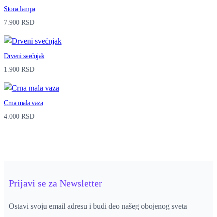
Stona lampa
n
7.900
RSD
t
i
Drveni svećnjak
t
1.900
RSD
y
Crna mala vaza
4.000
RSD
Prijavi se za Newsletter
Ostavi svoju email adresu i budi deo našeg obojenog sveta