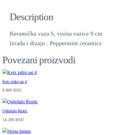
a
Description
m
i
Keramička vaza S, visina vazice 9 cm
č
Izrada i dizajn : Peppermint ceramics
k
a
Povezani proizvodi
v
a
Ketz zidni sat 4
z
8.800
RSD
a
S
Ogledalo Rustic
q
14.200
RSD
u
a