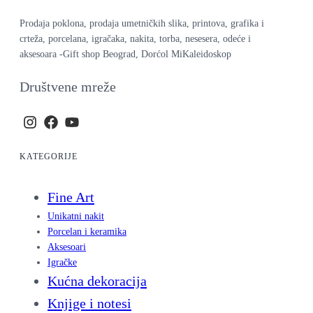
Prodaja poklona, prodaja umetničkih slika, printova, grafika i
crteža, porcelana, igračaka, nakita, torba, nesesera, odeće i
aksesoara -Gift shop Beograd, Dorćol MiKaleidoskop
Društvene mreže
KATEGORIJE
Fine Art
Unikatni nakit
Porcelan i keramika
Aksesoari
Igračke
Kućna dekoracija
Knjige i notesi