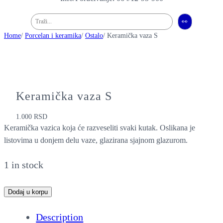
Pretraga
👀
Home
/
Porcelan i keramika
/
Ostalo
/ Keramička vaza S
Keramička vaza S
1.000
RSD
Keramička vazica koja će razveseliti svaki kutak. Oslikana je
listovima u donjem delu vaze, glazirana sjajnom glazurom.
1 in stock
K
Dodaj u korpu
e
Description
r