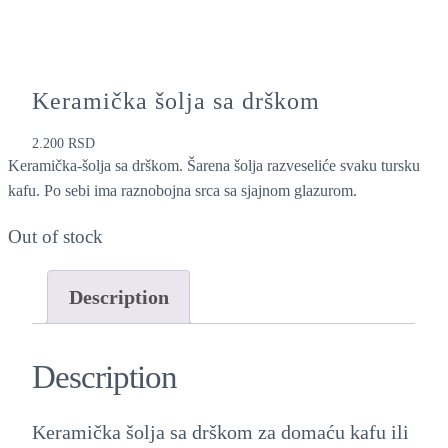
Keramička šolja sa drškom
2.200
RSD
Keramička-šolja sa drškom. Šarena šolja razveseliće svaku tursku
kafu. Po sebi ima raznobojna srca sa sjajnom glazurom.
Out of stock
Description
Description
Keramička šolja sa drškom za domaću kafu ili