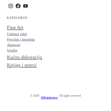
KATEGORIJE
Fine Art
Unikatni nakit
Porcelan i keramika
Aksesoari
Igračke
Kućna dekoracija
Knjige i notesi
© 2024 ·
· All rights reserved
MiKaleidoskop