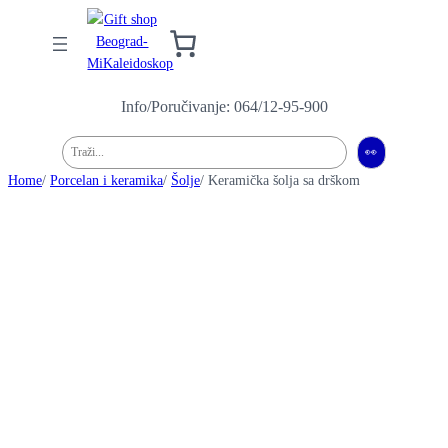
Info/Poručivanje: 064/12-95-900
Pretraga
👀
Home
/
Porcelan i keramika
/
Šolje
/ Keramička šolja sa drškom