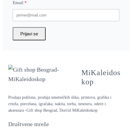
Email
Prijavi se
MiKaleidos
kop
Prodaja poklona, prodaja umetničkih slika, printova, grafika i
crteža, porcelana, igračaka, nakita, torba, nesesera, odeće i
aksesoara -Gift shop Beograd, Dorćol MiKaleidoskop
Društvene mreže