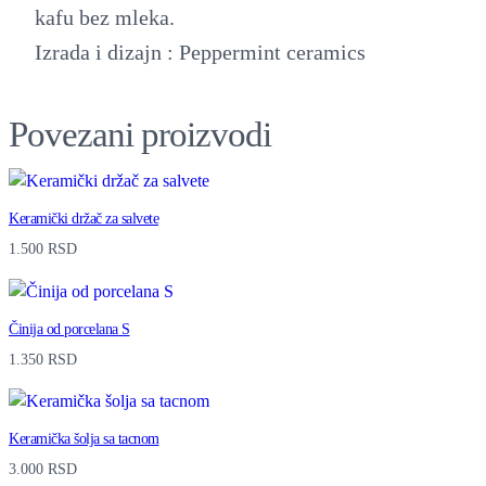
kafu bez mleka.
Izrada i dizajn : Peppermint ceramics
Povezani proizvodi
Keramički držač za salvete
1.500
RSD
Činija od porcelana S
1.350
RSD
Keramička šolja sa tacnom
3.000
RSD