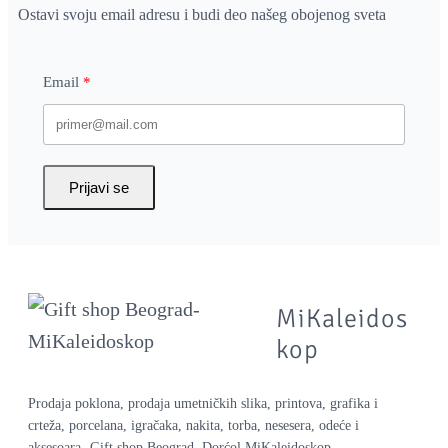
a
Ostavi svoju email adresu i budi deo našeg obojenog sveta
n
t
Email
i
t
y
Prijavi se
MiKaleidos
kop
Prodaja poklona, prodaja umetničkih slika, printova, grafika i
crteža, porcelana, igračaka, nakita, torba, nesesera, odeće i
aksesoara -Gift shop Beograd, Dorćol MiKaleidoskop