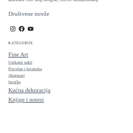
Društvene mreže
KATEGORIJE
Fine Art
Unikatni nakit
Porcelan i keramika
Aksesoari
Igračke
Kućna dekoracija
Knjige i notesi