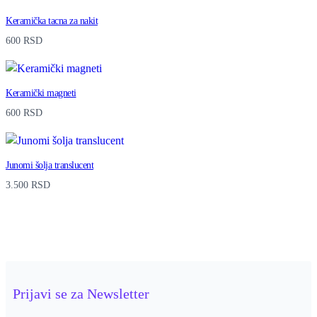
n
Keramička tacna za nakit
j
600
RSD
i
n
i
Keramički magneti
m
600
RSD
c
v
Junomi šolja translucent
e
3.500
RSD
t
o
m
q
Prijavi se za Newsletter
u