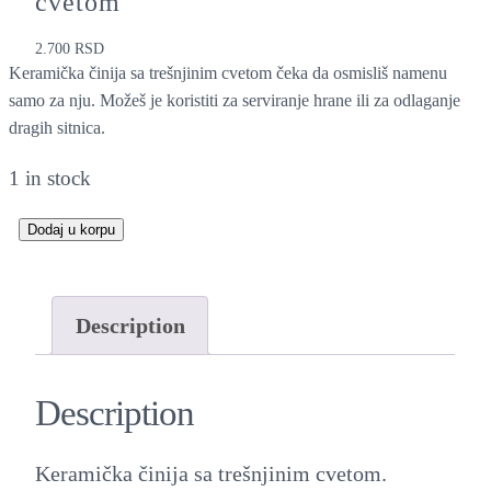
cvetom
2.700
RSD
Keramička činija sa trešnjinim cvetom čeka da osmisliš namenu
samo za nju. Možeš je koristiti za serviranje hrane ili za odlaganje
dragih sitnica.
1 in stock
Dodaj u korpu
K
e
r
Description
a
m
Description
i
č
Keramička činija sa trešnjinim cvetom.