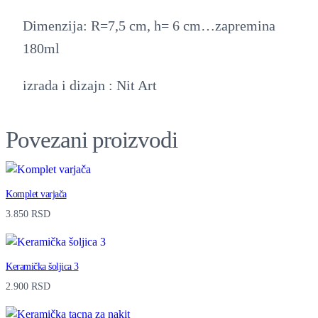
k
a
Dimenzija: R=7,5 cm, h= 6 cm…zapremina
č
180ml
i
izrada i dizajn : Nit Art
n
i
Povezani proizvodi
j
a
s
Komplet varjača
a
3.850
RSD
t
r
Keramička šoljica 3
e
2.900
RSD
š