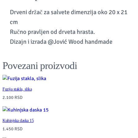
a
s
Drveni držač za salvete dimenzija oko 20 x 21
a
cm
l
Ručno pravljen od drveta hrasta.
v
Dizajn i izrada @Jović Wood handmade
e
t
Povezani proizvodi
e
q
u
Fuzija stakla, slika
a
2.100
RSD
n
t
Kuhinjska daska 15
i
1.450
RSD