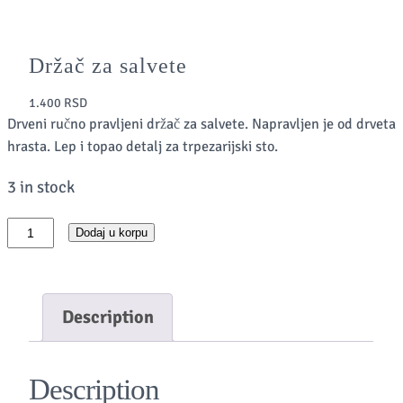
Držač za salvete
1.400
RSD
Drveni ručno pravljeni držač za salvete. Napravljen je od drveta
hrasta. Lep i topao detalj za trpezarijski sto.
3 in stock
D
Dodaj u korpu
r
ž
a
Description
č
z
Description