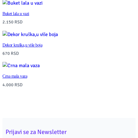
t
y
Buket lala u vazi
2.150
RSD
Dekor kruška,u više boja
670
RSD
Crna mala vaza
4.000
RSD
Prijavi se za Newsletter