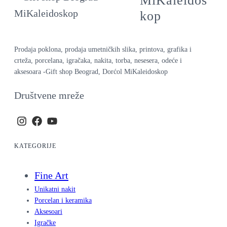
MiKaleidos
kop
Prodaja poklona, prodaja umetničkih slika, printova, grafika i
crteža, porcelana, igračaka, nakita, torba, nesesera, odeće i
aksesoara -Gift shop Beograd, Dorćol MiKaleidoskop
Društvene mreže
KATEGORIJE
Fine Art
Unikatni nakit
Porcelan i keramika
Aksesoari
Igračke