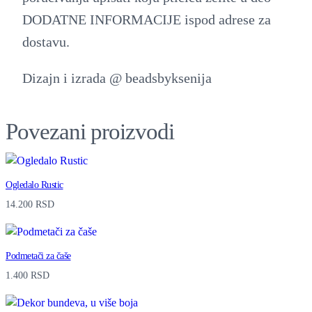
a
DODATNE INFORMACIJE ispod adrese za
k
dostavu.
l
Dizajn i izrada @ beadsbyksenija
a
,
p
Povezani proizvodi
t
i
Ogledalo Rustic
č
14.200
RSD
i
c
Podmetači za čaše
a
1.400
RSD
q
u