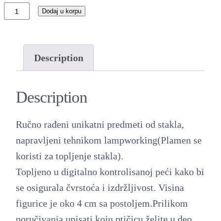
D
Dodaj u korpu
e
k
o
Description
r
a
Description
c
i
Ručno rađeni unikatni predmeti od stakla,
j
napravljeni tehnikom lampworking(Plamen se
a
koristi za topljenje stakla).
o
Topljeno u digitalno kontrolisanoj peći kako bi
d
se osigurala čvrstoća i izdržljivost. Visina
s
figurice je oko 4 cm sa postoljem.Prilikom
t
poručivanja upisati koju ptičicu želite u deo