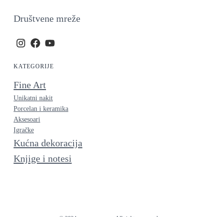
Društvene mreže
KATEGORIJE
Fine Art
Unikatni nakit
Porcelan i keramika
Aksesoari
Igračke
Kućna dekoracija
Knjige i notesi