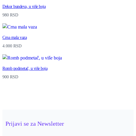
a
Dekor bundeva, u više boja
n
980
RSD
t
i
Crna mala vaza
t
4.000
RSD
y
Romb podmetač, u više boja
900
RSD
Prijavi se za Newsletter