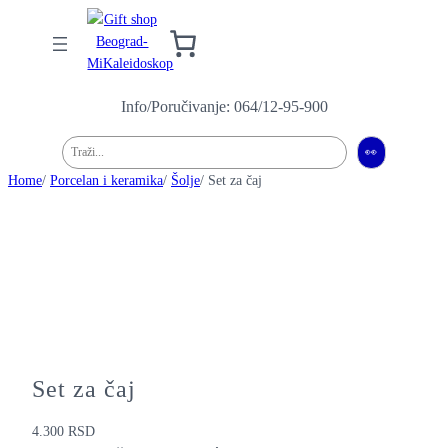
Info/Poručivanje: 064/12-95-900
Pretraga
👀
Home
/
Porcelan i keramika
/
Šolje
/ Set za čaj
Set za čaj
4.300
RSD