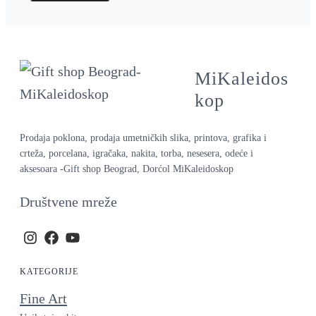
MiKaleidos
kop
Prodaja poklona, prodaja umetničkih slika, printova, grafika i
crteža, porcelana, igračaka, nakita, torba, nesesera, odeće i
aksesoara -Gift shop Beograd, Dorćol MiKaleidoskop
Društvene mreže
KATEGORIJE
Fine Art