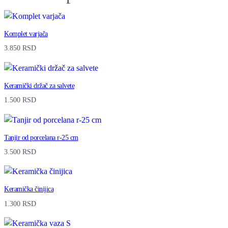
Komplet varjača
3.850
RSD
Keramički držač za salvete
1.500
RSD
Tanjir od porcelana r-25 cm
3.500
RSD
Keramička činijica
1.300
RSD