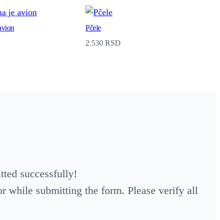
avion
Pčele
2.530
RSD
ted successfully!
 while submitting the form. Please verify all