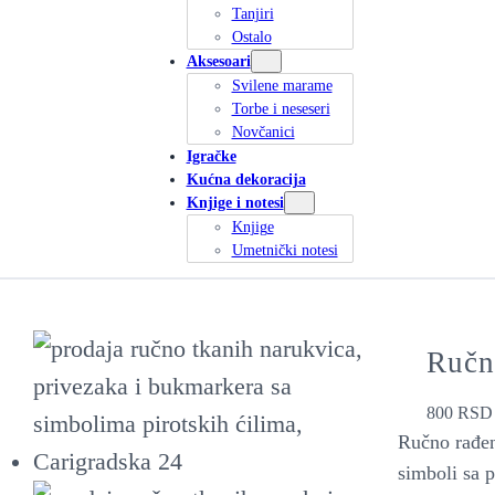
Tanjiri
Ostalo
Aksesoari
Svilene marame
Torbe i neseseri
Novčanici
Igračke
Kućna dekoracija
Knjige i notesi
Knjige
Umetnički notesi
Ručn
800
RSD
Ručno rađen
simboli sa p