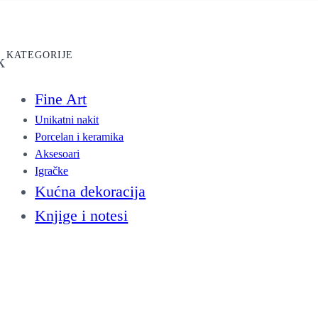
KATEGORIJE
k
Fine Art
Unikatni nakit
Porcelan i keramika
Aksesoari
Igračke
Kućna dekoracija
Knjige i notesi