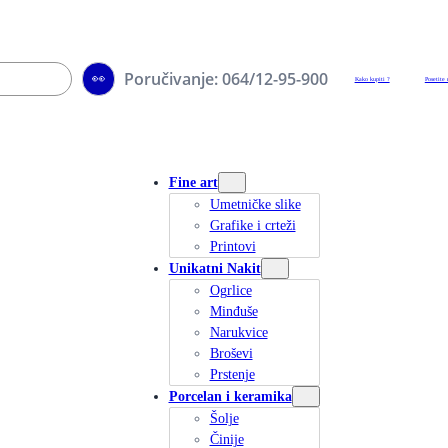
Poručivanje: 064/12-95-900
👀
Kako kupiti ?
Posetite 
Fine art
Umetničke slike
Grafike i crteži
Printovi
Unikatni Nakit
Ogrlice
Minđuše
Narukvice
Broševi
Prstenje
Porcelan i keramika
Šolje
Činije