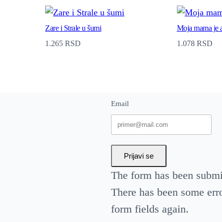
Zare i Strale u šumi
Moja mama je 
1.265
RSD
1.078
RSD
Email
Prijavi se
The form has been submit
There has been some error
form fields again.