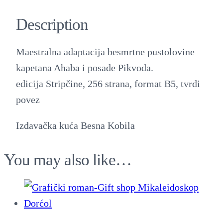
I
Description
D
I
Maestralna adaptacija besmrtne pustolovine
K
kapetana Ahaba i posade Pikvoda.
-
edicija Stripčine, 256 strana, format B5, tvrdi
Š
povez
a
b
Izdavačka kuća Besna Kobila
u
t
You may also like…
e
q
u
a