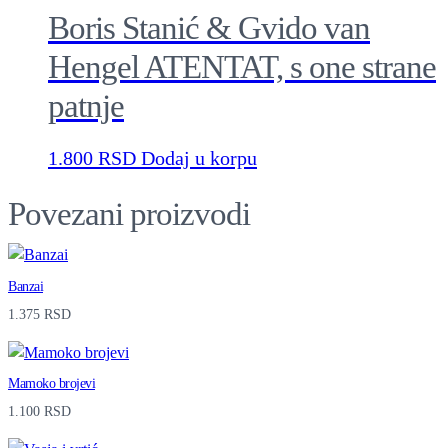
Boris Stanić & Gvido van
n
t
Hengel ATENTAT, s one strane
i
patnje
t
y
1.800
RSD
Dodaj u korpu
Povezani proizvodi
Banzai
1.375
RSD
Mamoko brojevi
1.100
RSD