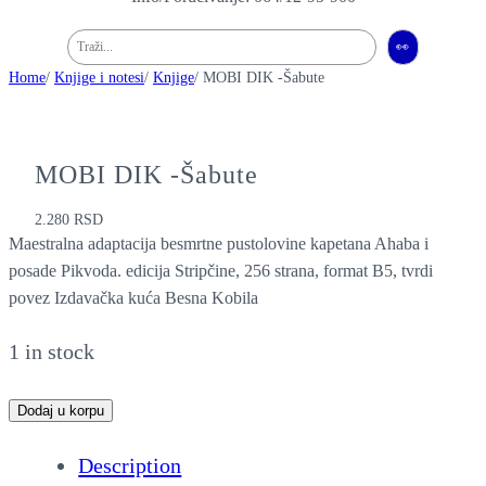
Pretraga
👀
Home
/
Knjige i notesi
/
Knjige
/ MOBI DIK -Šabute
MOBI DIK -Šabute
2.280
RSD
Maestralna adaptacija besmrtne pustolovine kapetana Ahaba i
posade Pikvoda. edicija Stripčine, 256 strana, format B5, tvrdi
povez Izdavačka kuća Besna Kobila
1 in stock
M
Dodaj u korpu
O
Description
B