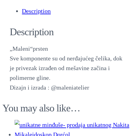
a
Description
l
e
Description
n
i
„Maleni“prsten
"
Sve komponente su od nerđajućeg čelika, dok
p
je privezak izrađen od mešavine začina i
r
polimerne gline.
s
Dizajn i izrada : @maleniatelier
t
e
You may also like…
n
2
q