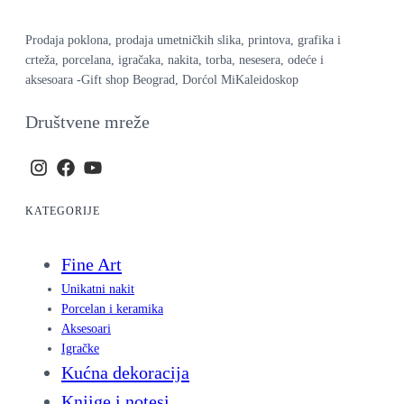
Prodaja poklona, prodaja umetničkih slika, printova, grafika i
crteža, porcelana, igračaka, nakita, torba, nesesera, odeće i
aksesoara -Gift shop Beograd, Dorćol MiKaleidoskop
Društvene mreže
KATEGORIJE
Fine Art
Unikatni nakit
Porcelan i keramika
Aksesoari
Igračke
Kućna dekoracija
Knjige i notesi