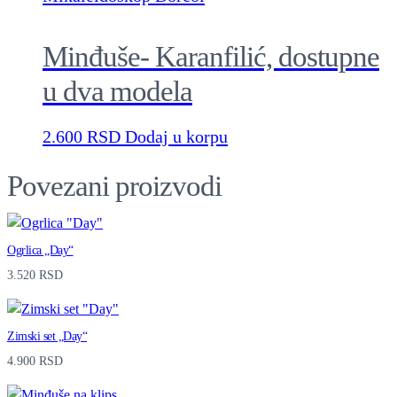
u
a
Minđuše- Karanfilić, dostupne
n
u dva modela
t
i
2.600
RSD
Dodaj u korpu
t
Povezani proizvodi
y
Ogrlica „Day“
3.520
RSD
Zimski set „Day“
4.900
RSD