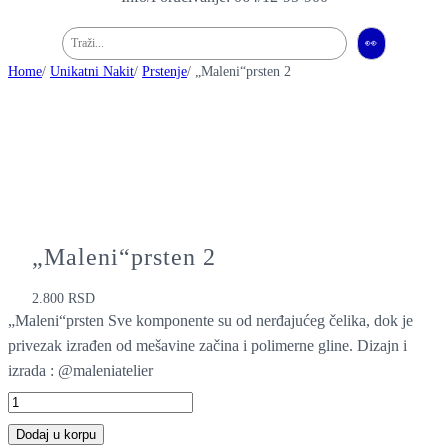
Pretraga
👀
Home
/
Unikatni Nakit
/
Prstenje
/ „Maleni“prsten 2
„Maleni“prsten 2
2.800
RSD
„Maleni“prsten Sve komponente su od nerđajućeg čelika, dok je
privezak izrađen od mešavine začina i polimerne gline. Dizajn i
izrada : @maleniatelier
"
M
Dodaj u korpu