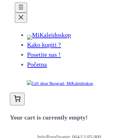
Kako kupiti ?
Posetite nas !
Početna
Your cart is currently empty!
Info/Poručivanje: 064/12-95-900