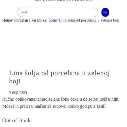
Pretraga
👀
Home
/
Porcelan i keramika
/
Šolje
/ Lina šolja od porcelana u zelenoj boji
Lina šolja od porcelana u zelenoj
boji
2.600
RSD
Ručno oblikovane,tamno zelene šolje čekaju da se zaljubiš u njih.
Možeš ih prati i u mašini za sudove, koliko god puta želiš.
Out of stock