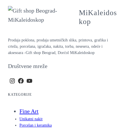
MiKaleidos
kop
Prodaja poklona, prodaja umetničkih slika, printova, grafika i
crteža, porcelana, igračaka, nakita, torba, nesesera, odeće i
aksesoara -Gift shop Beograd, Dorćol MiKaleidoskop
Društvene mreže
KATEGORIJE
Fine Art
Unikatni nakit
Porcelan i keramika