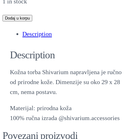
1 in stock
K
Dodaj u korpu
o
Description
ž
n
Description
a
t
Kožna torba Shivarium napravljena je ručno
o
od prirodne kože. Dimenzije su oko 29 x 28
r
cm, nema postavu.
b
a
Materijal: prirodna koža
S
100% ručna izrada @shivarium.accessories
h
Povezani proizvodi
i