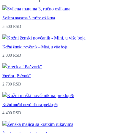
v
a
Svilena marama 3, ručno oslikana
r
5.500
RSD
i
u
Kožni ženski novčanik – Mini, u više boja
m
2.000
RSD
q
u
Vrećica „Pačvork“
a
2.700
RSD
n
t
Kožni muški novčanik na preklop/6
i
4.400
RSD
t
y