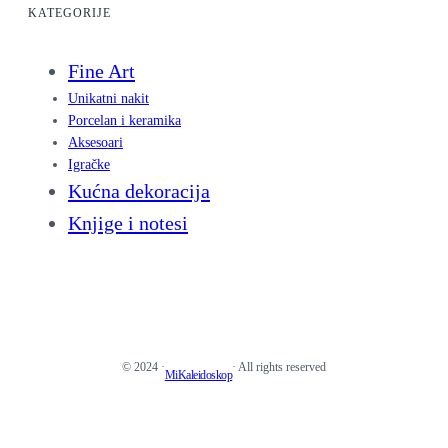
KATEGORIJE
Fine Art
Unikatni nakit
Porcelan i keramika
Aksesoari
Igračke
Kućna dekoracija
Knjige i notesi
© 2024 ·
· All rights reserved
MiKaleidoskop