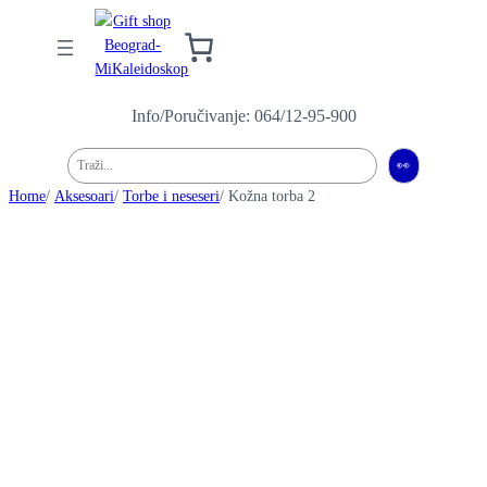
Info/Poručivanje: 064/12-95-900
Pretraga
👀
Home
/
Aksesoari
/
Torbe i neseseri
/ Kožna torba 2