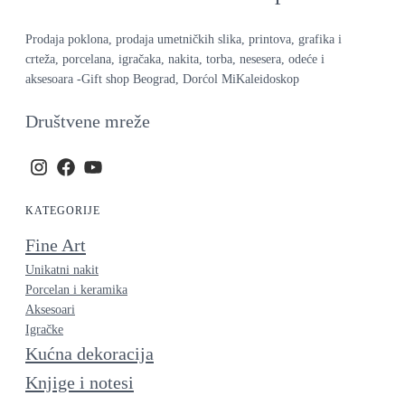
Prodaja poklona, prodaja umetničkih slika, printova, grafika i
crteža, porcelana, igračaka, nakita, torba, nesesera, odeće i
aksesoara -Gift shop Beograd, Dorćol MiKaleidoskop
Društvene mreže
KATEGORIJE
Fine Art
Unikatni nakit
Porcelan i keramika
Aksesoari
Igračke
Kućna dekoracija
Knjige i notesi