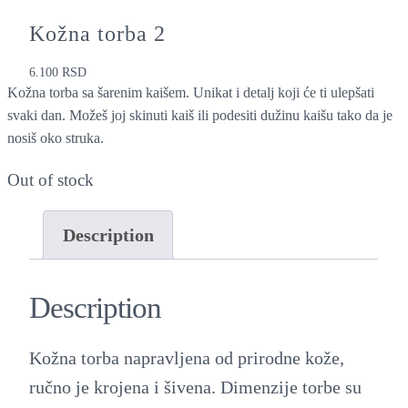
Kožna torba 2
6.100
RSD
Kožna torba sa šarenim kaišem. Unikat i detalj koji će ti ulepšati
svaki dan. Možeš joj skinuti kaiš ili podesiti dužinu kaišu tako da je
nosiš oko struka.
Out of stock
Description
Description
Kožna torba napravljena od prirodne kože,
ručno je krojena i šivena. Dimenzije torbe su