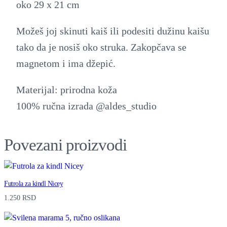
oko 29 x 21 cm
Možeš joj skinuti kaiš ili podesiti dužinu kaišu
tako da je nosiš oko struka. Zakopčava se
magnetom i ima džepić.
Materijal: prirodna koža
100% ručna izrada @aldes_studio
Povezani proizvodi
Futrola za kindl Nicey
1.250
RSD