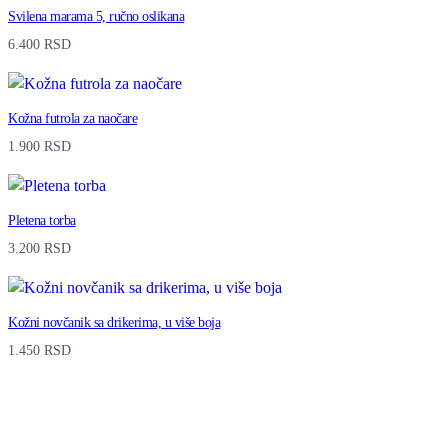
Svilena marama 5, ručno oslikana
6.400
RSD
Kožna futrola za naočare
1.900
RSD
Pletena torba
3.200
RSD
Kožni novčanik sa drikerima, u više boja
1.450
RSD