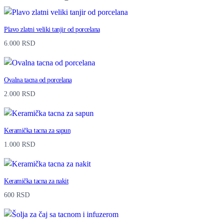
u
a
Plavo zlatni veliki tanjir od porcelana
n
6.000
RSD
t
i
Ovalna tacna od porcelana
t
2.000
RSD
y
Keramička tacna za sapun
1.000
RSD
Keramička tacna za nakit
600
RSD