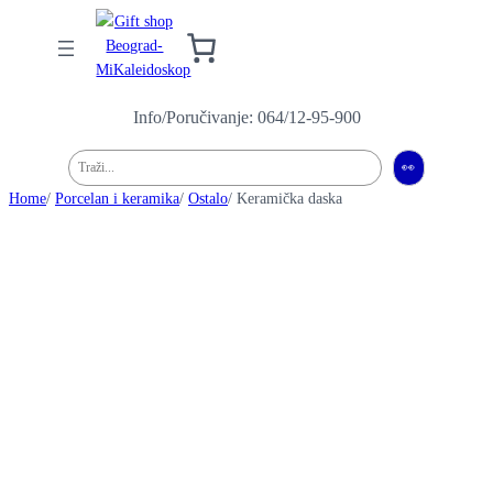
Info/Poručivanje: 064/12-95-900
Pretraga
👀
Home
/
Porcelan i keramika
/
Ostalo
/ Keramička daska