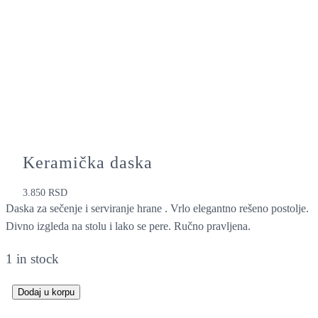
Keramička daska
3.850
RSD
Daska za sečenje i serviranje hrane . Vrlo elegantno rešeno postolje.
Divno izgleda na stolu i lako se pere. Ručno pravljena.
1 in stock
Dodaj u korpu
K