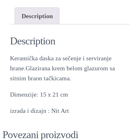
e
r
Description
a
m
Description
i
č
Keramička daska za sečenje i serviranje
k
hrane.Glazirana krem belom glazurom sa
a
sitnim braon tačkicama.
d
a
Dimenzije: 15 x 21 cm
s
izrada i dizajn : Nit Art
k
a
Povezani proizvodi
q