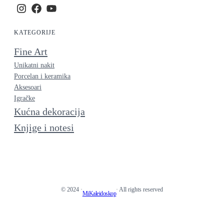
KATEGORIJE
Fine Art
Unikatni nakit
Porcelan i keramika
Aksesoari
Igračke
Kućna dekoracija
Knjige i notesi
© 2024 ·
· All rights reserved
MiKaleidoskop