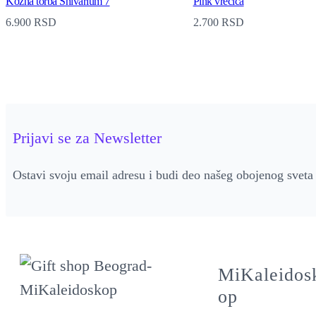
Kožna torba Shivarium 7
Pink vrećica
6.900
RSD
2.700
RSD
Prijavi se za Newsletter
Ostavi svoju email adresu i budi deo našeg obojenog sveta
MiKaleidos
op