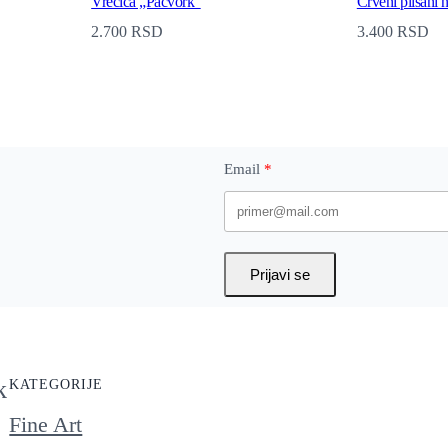
Vrećica „Pačvork“
Crveni plišani 
o
2.700
RSD
3.400
RSD
p
2
q
u
Email
a
n
t
Prijavi se
i
t
y
k
KATEGORIJE
Fine Art