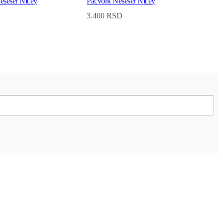
neseser Nicey
Pačvork Neseser Nicey
3.400
RSD