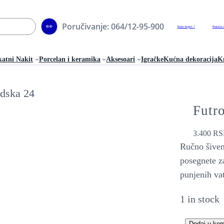
Poručivanje: 064/12-95-900
👀
Kako kupiti ?
Posetite 
katni Nakit
Porcelan i keramika
Aksesoari
Igračke
Kućna dekoracija
Kn
Futro
3.400
RS
Ručno šiven
posegnete z
punjenih va
1 in stock
Dodaj u kor