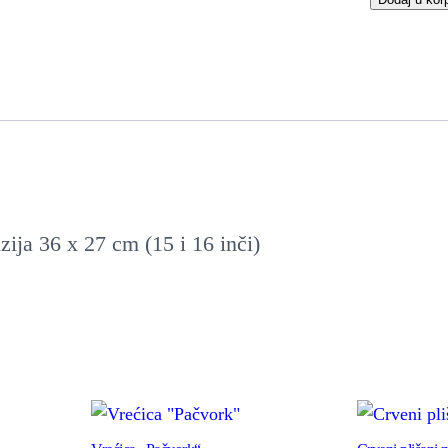
F
u
t
r
o
l
a
ija 36 x 27 cm (15 i 16 inči)
z
a
l
a
p
t