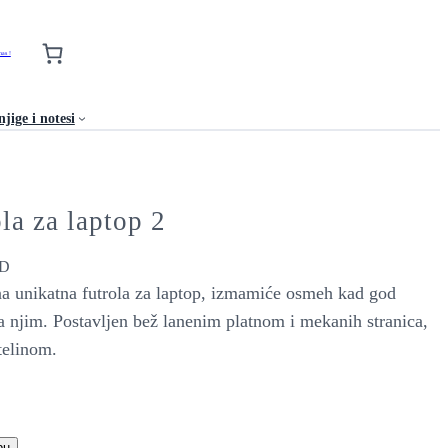
nas !
jige i notesi
la za laptop 2
D
a unikatna futrola za laptop, izmamiće osmeh kad god
a njim. Postavljen bež lanenim platnom i mekanih stranica,
telinom.
pu