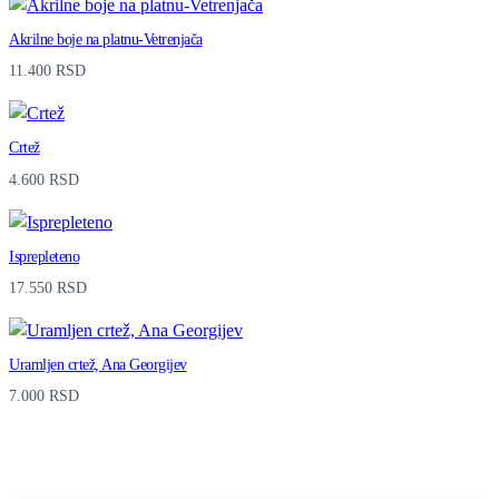
a
Akrilne boje na platnu-Vetrenjača
n
11.400
RSD
t
i
Crtež
t
4.600
RSD
y
Isprepleteno
17.550
RSD
Uramljen crtež, Ana Georgijev
7.000
RSD