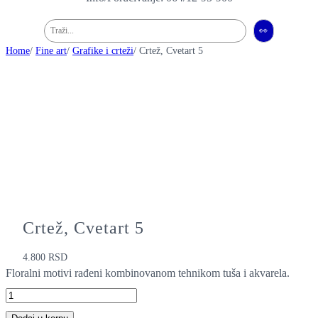
Pretraga
👀
Home
/
Fine art
/
Grafike i crteži
/ Crtež, Cvetart 5
Crtež, Cvetart 5
4.800
RSD
Floralni motivi rađeni kombinovanom tehnikom tuša i akvarela.
C
r