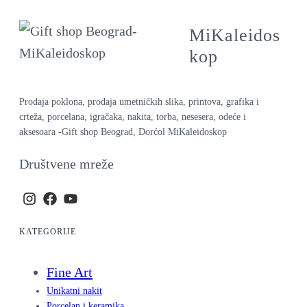
MiKaleidos
kop
Prodaja poklona, prodaja umetničkih slika, printova, grafika i
crteža, porcelana, igračaka, nakita, torba, nesesera, odeće i
aksesoara -Gift shop Beograd, Dorćol MiKaleidoskop
Društvene mreže
KATEGORIJE
Fine Art
Unikatni nakit
Porcelan i keramika