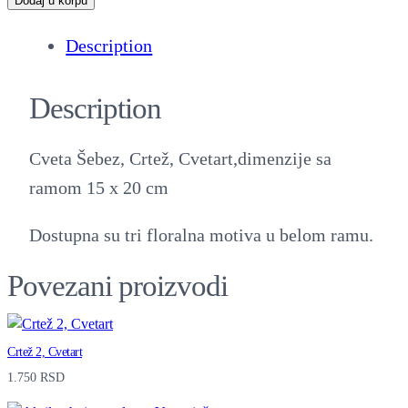
Dodaj u korpu
t
Description
e
ž
Description
,
C
Cveta Šebez, Crtež, Cvetart,dimenzije sa
v
ramom 15 x 20 cm
e
t
Dostupna su tri floralna motiva u belom ramu.
a
Povezani proizvodi
r
t
5
Crtež 2, Cvetart
q
1.750
RSD
u