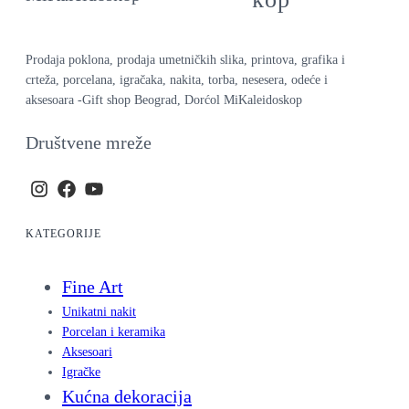
Prodaja poklona, prodaja umetničkih slika, printova, grafika i
crteža, porcelana, igračaka, nakita, torba, nesesera, odeće i
aksesoara -Gift shop Beograd, Dorćol MiKaleidoskop
Društvene mreže
KATEGORIJE
Fine Art
Unikatni nakit
Porcelan i keramika
Aksesoari
Igračke
Kućna dekoracija