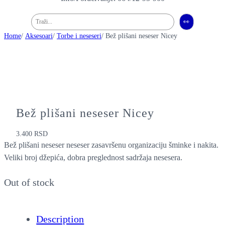
Pretraga
👀
Home
/
Aksesoari
/
Torbe i neseseri
/ Bež plišani neseser Nicey
Bež plišani neseser Nicey
3.400
RSD
Bež plišani neseser neseser zasavršenu organizaciju šminke i nakita.
Veliki broj džepića, dobra preglednost sadržaja nesesera.
Out of stock
Description