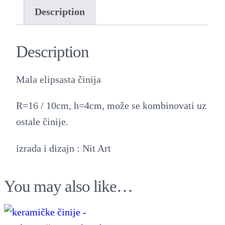
a
Description
e
l
Description
i
p
Mala elipsasta činija
s
R=16 / 10cm, h=4cm, može se kombinovati uz
a
ostale činije.
s
t
izrada i dizajn : Nit Art
a
č
You may also like…
i
n
i