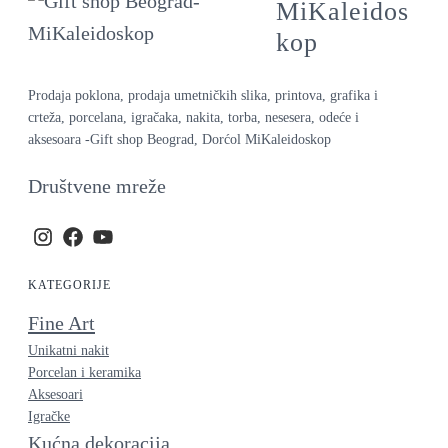
MiKaleidos
kop
Prodaja poklona, prodaja umetničkih slika, printova, grafika i
crteža, porcelana, igračaka, nakita, torba, nesesera, odeće i
aksesoara -Gift shop Beograd, Dorćol MiKaleidoskop
Društvene mreže
KATEGORIJE
Fine Art
Unikatni nakit
Porcelan i keramika
Aksesoari
Igračke
Kućna dekoracija