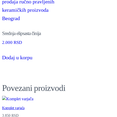
j
a
q
u
Srednja elipsasta činija
a
2.000
RSD
n
t
Dodaj u korpu
i
t
y
Povezani proizvodi
Komplet varjača
3.850
RSD