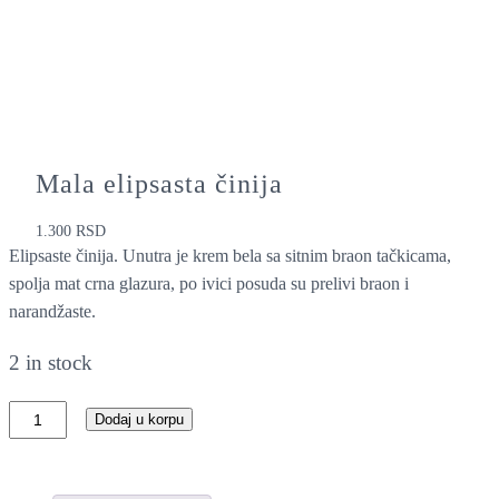
Mala elipsasta činija
1.300
RSD
Elipsaste činija. Unutra je krem bela sa sitnim braon tačkicama,
spolja mat crna glazura, po ivici posuda su prelivi braon i
narandžaste.
2 in stock
M
Dodaj u korpu
a
l