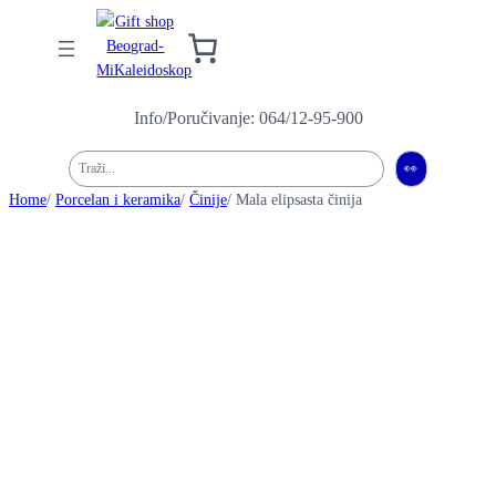
Info/Poručivanje: 064/12-95-900
Pretraga
👀
Home
/
Porcelan i keramika
/
Činije
/ Mala elipsasta činija