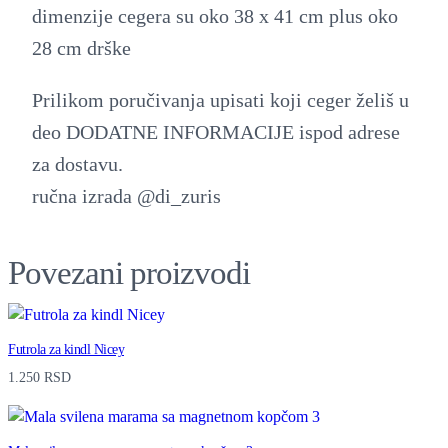
dimenzije cegera su oko 38 x 41 cm plus oko
e
28 cm drške
g
e
Prilikom poručivanja upisati koji ceger želiš u
r
deo DODATNE INFORMACIJE ispod adrese
q
za dostavu.
u
ručna izrada @di_zuris
a
n
Povezani proizvodi
t
i
t
Futrola za kindl Nicey
y
1.250
RSD