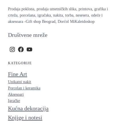
Prodaja poklona, prodaja umetničkih slika, printova, grafika i
crteža, porcelana, igračaka, nakita, torba, nesesera, odeće i
aksesoara -Gift shop Beograd, Dorćol MiKaleidoskop
Društvene mreže
KATEGORIJE
Fine Art
Unikatni nakit
Porcelan i keramika
Aksesoari
Igračke
Kućna dekoracija
Knjige i notesi