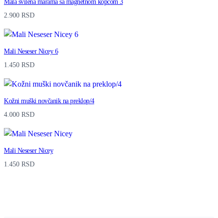
Mala svilena marama sa magnetnom kopčom 3
2.900
RSD
Mali Neseser Nicey 6
1.450
RSD
Kožni muški novčanik na preklop/4
4.000
RSD
Mali Neseser Nicey
1.450
RSD