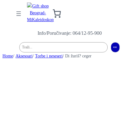
Info/Poručivanje: 064/12-95-900
Pretraga
👀
Home
/
Aksesoari
/
Torbe i neseseri
/ Di žuriš? ceger