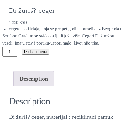
Di žuriš? ceger
1.350
RSD
Iza cegera stoji Maja, koja se pre pet godina preselila iz Beograda u
Sombor. Grad im se svideo a ljudi još i više. Cegeri Di žuriš su
veseli, imaju stav i poruku-uspori malo, život nije trka.
D
Dodaj u korpu
i
ž
u
Description
r
i
Description
š
?
Di žuriš? ceger, materijal : reciklirani pamuk
c